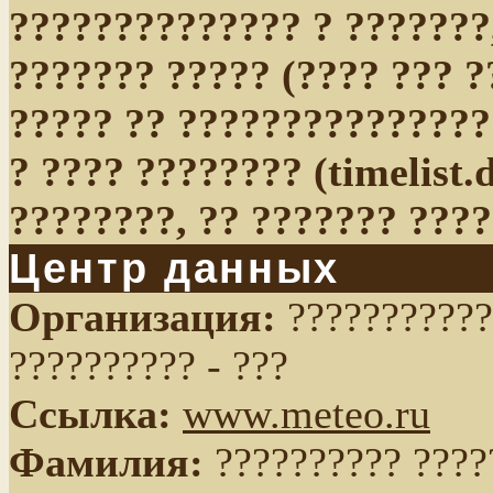
?????????????? ? ???????
??????? ????? (???? ??? ?
????? ?? ???????????????
? ???? ???????? (timelist.
????????, ?? ??????? ???
Центр данных
Организация:
???????????
?????????? - ???
Ссылка:
www.meteo.ru
Фамилия:
?????????? ????