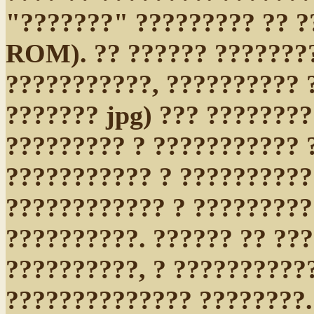
"???????" ????????? ?? 
ROM). ?? ?????? ???????
???????????, ?????????? 
??????? jpg) ??? ????????
????????? ? ??????????? 
??????????? ? ??????????
???????????? ? ?????????
??????????. ?????? ?? ??
??????????, ? ??????????
?????????????? ????????.