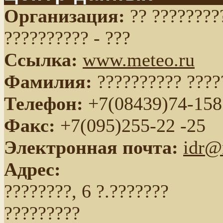
Организация:
?? ????????
?????????? - ???
Ссылка:
www.meteo.ru
Фамилия:
?????????? ????
Телефон:
+7(08439)74-158
Факс:
+7(095)255-22 -25
Электронная почта:
idr@
Адрес:
????????, 6 ?.???????
?????????