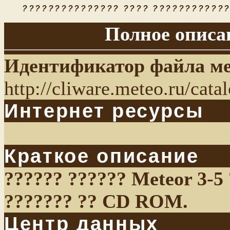
??????????????? ???? ????????????.
Полное описа
Идентификатор файла м
http://cliware.meteo.ru/cat
Интернет ресурсы
Краткое описание
?????? ?????? Meteor 3-5 
??????? ?? CD ROM.
Центр данных